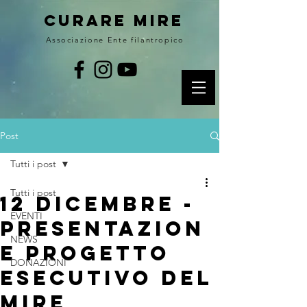
curare MIRE
Associazione Ente filantropico
Post
Tutti i post
Tutti i post
12 Dicembre -
EVENTI
Presentazion
NEWS
e Progetto
DONAZIONI
Esecutivo del
MIRE