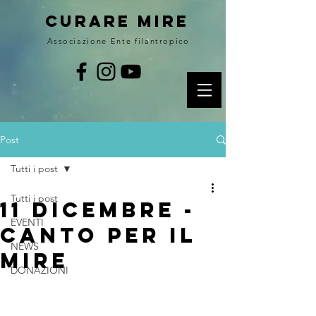
curare MIRE
Associazione Ente filantropico
Post
Tutti i post
Tutti i post
11 dicembre -
EVENTI
Canto per il
NEWS
MIRE
DONAZIONI