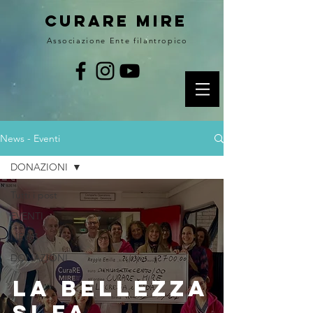
curare MIRE
Associazione Ente filantropico
News - Eventi
DONAZIONI
Tutti i post
EVENTI
NEWS
DONAZIONI
La bellezza