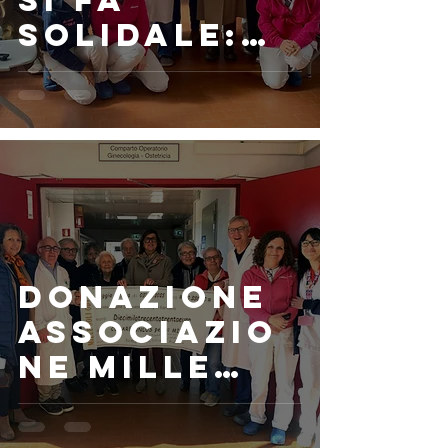
si fa
solidale:
donazione
di 2.700
euro al
MiRE
donazione
associazio
ne mille
soli