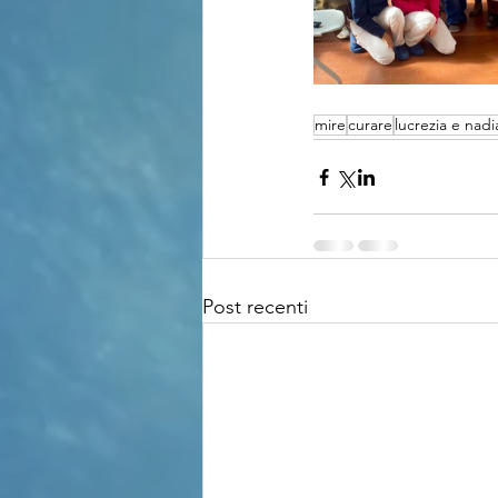
mire
curare
lucrezia e nadi
Post recenti