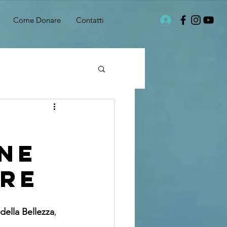
Come Donare
Contatti
one
iRE
della Bellezza
, 