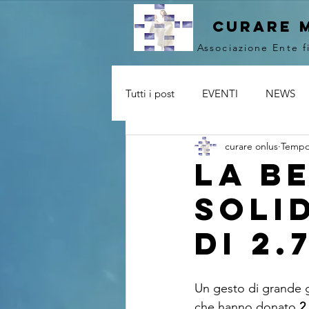
curare 
Associazione Ente f
Tutti i post
EVENTI
NEWS
curare onlus
Tempo 
La be
soli
di 2.
Un gesto di grande ge
che hanno donato 
2