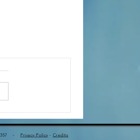
340357 -
Privacy Policy
-
Credits