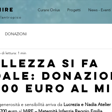
MIRE
Curare Onlus
Progetti
News - Eventi
ilantropico
DONAZIONI
di lettura: 1 min
llezza si fa
dale: donazi
700 euro al M
nerosità e sensibilità arriva da 
Lucrezia e Nadia Atelier 
.700 euro
 al 
MiRE – Maternità Infanzia Reggio Emilia
. 