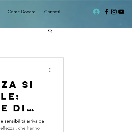
Come Donare
Contatti
za si
le:
e di
o al
 sensibilità arriva da
Bellezza , che hanno