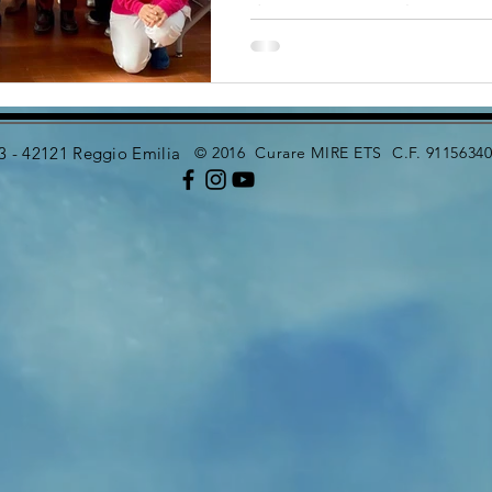
donato 2.700 euro al MiRE –...
 3 - 42121 Reggio Emilia
© 2016 Curare MIRE ETS C.F. 91156