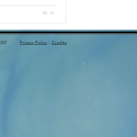
340357 -
Privacy Policy
-
Credits