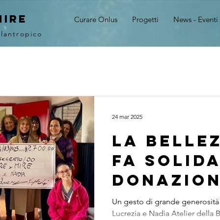
MIRE
Curare Onlus
Progetti
News - Eventi
ilantropico
24 mar 2025
La bellez
fa solida
donazion
2.700 eur
Un gesto di grande generosità e
Lucrezia e Nadia Atelier della 
MiRE