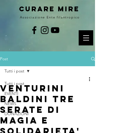
curare MIRE
Associazione Ente filantropico
Post
Tutti i post
Tutti i post
venturini
EVENTI
baldini tre
NEWS
serate di
DONAZIONI
magia e
solidarieta'