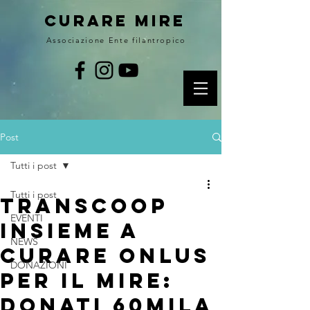
curare MIRE
Associazione Ente filantropico
Post
Tutti i post
Tutti i post
Transcoop
EVENTI
insieme a
NEWS
Curare Onlus
DONAZIONI
per il Mire:
donati 60mila