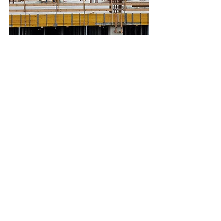
Il Maternità e Infanzia 
- MIRE
Il progetto, nato oltre 10 anni fa, è 
frutto del lavoro e dell’impegno 
condiviso di Istituzioni, team di 
progettazione e privati: Stato, Regione, 
Comune, Provincia e Azienda Usl Irccs 
di Reggio Emilia, insieme ai tecnici 