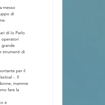
ha messo 
ruppo di 
one.
ri di Io Parlo 
i operatori 
i grande 
 strumenti di 
rtante per il 
tival -. Il 
di donne, mamme 
mo fare la 
to e 