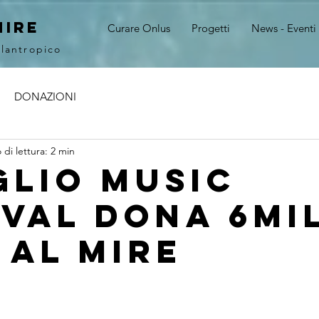
MIRE
Curare Onlus
Progetti
News - Eventi
ilantropico
DONAZIONI
di lettura: 2 min
glio Music
ival dona 6mi
 al mire