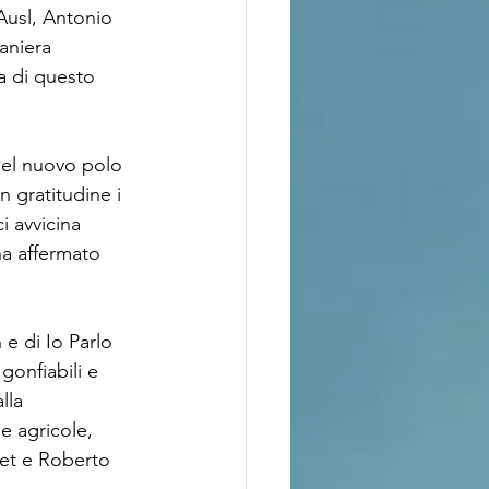
’Ausl, Antonio 
aniera 
a di questo 
del nuovo polo 
 gratitudine i 
i avvicina 
ha affermato 
e di Io Parlo 
gonfiabili e 
lla 
e agricole, 
ket e Roberto 