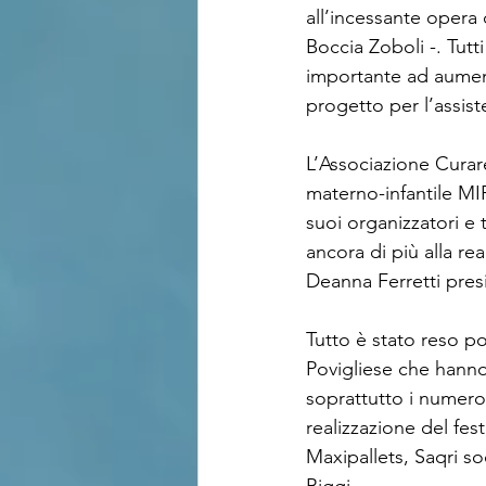
all’incessante opera 
Boccia Zoboli -. Tutt
importante ad aument
progetto per l’assist
L’Associazione Cura
materno-infantile MI
suoi organizzatori e 
ancora di più alla re
Deanna Ferretti pres
Tutto è stato reso po
Povigliese che hanno 
soprattutto i numeros
realizzazione del fes
Maxipallets, Saqri s
Biggi.