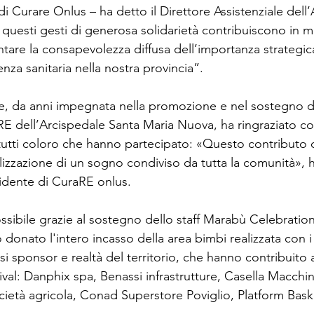
di Curare Onlus – ha detto il Direttore Assistenziale dell
i questi gesti di generosa solidarietà contribuiscono in m
are la consapevolezza diffusa dell’importanza strategic
enza sanitaria nella nostra provincia”.
re, da anni impegnata nella promozione e nel sostegno 
RE dell’Arcispedale Santa Maria Nuova, ha ringraziato con
tutti coloro che hanno partecipato: «Questo contributo c
alizzazione di un sogno condiviso da tutta la comunità», 
idente di CuraRE onlus.
ssibile grazie al sostegno dello staff Marabù Celebration 
donato l'intero incasso della area bimbi realizzata con i 
i sponsor e realtà del territorio, che hanno contribuito a
tival: Danphix spa, Benassi infrastrutture, Casella Macchin
ocietà agricola, Conad Superstore Poviglio, Platform Bas