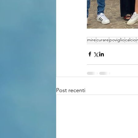
mire
curare
poviglio
calcio
Post recenti