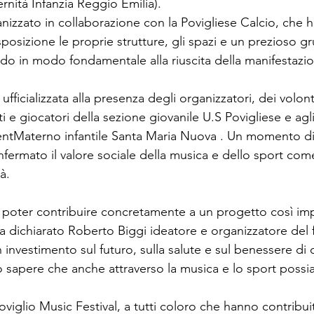
nità Infanzia Reggio Emilia).
anizzato in collaborazione con la Povigliese Calcio, che 
osizione le proprie strutture, gli spazi e un prezioso g
ndo in modo fondamentale alla riuscita della manifestazi
fficializzata alla presenza degli organizzatori, dei volonta
ti e giocatori della sezione giovanile U.S Povigliese e agl
mentMaterno infantile Santa Maria Nuova . Un momento d
ermato il valore sociale della musica e dello sport come
à.
 poter contribuire concretamente a un progetto così impo
a dichiarato Roberto Biggi ideatore e organizzatore del fes
investimento sul futuro, sulla salute e sul benessere 
o sapere che anche attraverso la musica e lo sport possia
oviglio Music Festival, a tutti coloro che hanno contribui