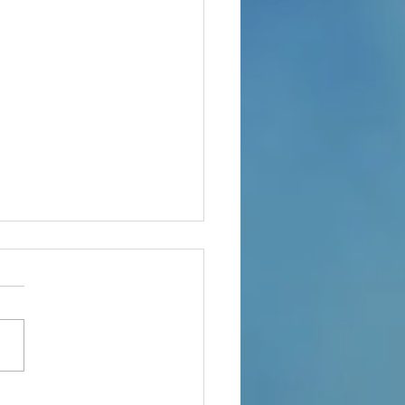
sa… Sii