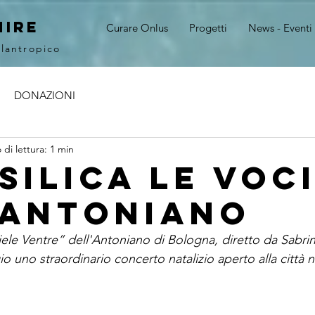
MIRE
Curare Onlus
Progetti
News - Eventi
ilantropico
DONAZIONI
di lettura: 1 min
silica le voc
'antoniano
iele Ventre” dell'Antoniano di Bologna, diretto da Sabrin
o uno straordinario concerto natalizio aperto alla città ne