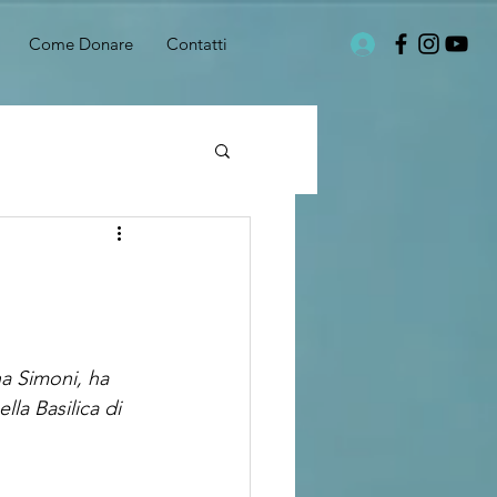
Come Donare
Contatti
i
a Simoni, ha 
lla Basilica di 