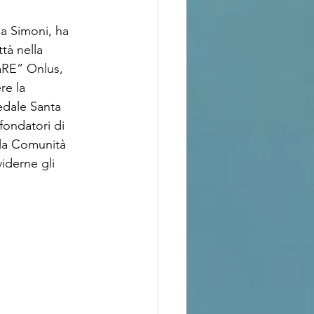
a Simoni, ha 
tà nella 
aRE” Onlus, 
re la 
edale Santa 
fondatori di 
la Comunità 
iderne gli 