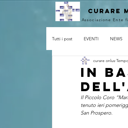
curare 
Associazione Ente f
Tutti i post
EVENTI
NEWS
curare onlus
Tempo 
in ba
dell
Il Piccolo Coro “Mar
tenuto ieri pomeriggi
San Prospero.