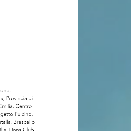
ione, 
, Provincia di 
Emilia, Centro 
ogetto Pulcino, 
alla, Brescello 
lia, Lions Club 