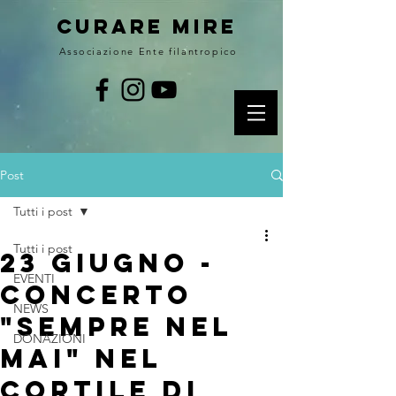
curare MIRE
Associazione Ente filantropico
Post
Tutti i post
Tutti i post
23 giugno -
EVENTI
Concerto
NEWS
"Sempre nel
DONAZIONI
Mai" nel
cortile di