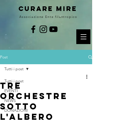
curare MIRE
Associazione Ente filantropico
Post
Tutti i post
Tutti i post
TRE
EVENTI
ORCHESTRE
NEWS
SOTTO
DONAZIONI
L'ALBERO