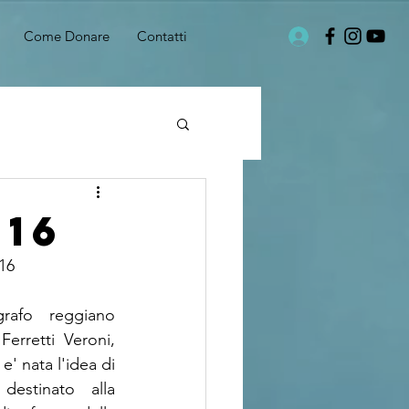
Come Donare
Contatti
16
16
grafo reggiano 
erretti Veroni, 
' nata l'idea di 
destinato alla 