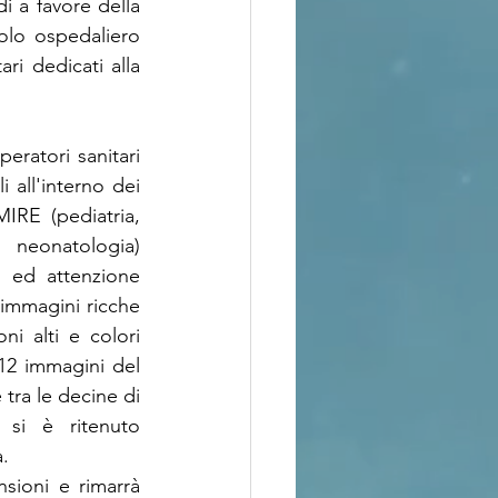
i a favore della 
olo ospedaliero 
ari dedicati alla 
eratori sanitari 
 all'interno dei 
IRE (pediatria, 
 neonatologia) 
à ed attenzione 
 immagini ricche 
ni alti e colori 
 12 immagini del 
 tra le decine di 
 si è ritenuto 
a.
sioni e rimarrà 