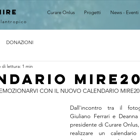
MIRE
Curare Onlus
Progetti
News - Eventi
ilantropico
DONAZIONI
di lettura: 1 min
ndario MIRE20
 EMOZIONARVI CON IL NUOVO CALENDARIO MIRE20
Dall'incontro tra il foto
Giuliano Ferrari e Deanna F
presidente di Curare Onlus, e
realizzare un calendario 