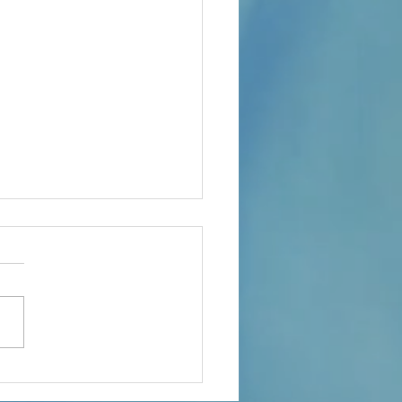
sa… Sii
lice”: un