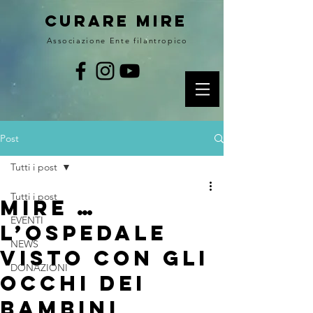
curare MIRE
Associazione Ente filantropico
Post
Tutti i post
Tutti i post
MIRE …
EVENTI
L’OSPEDALE
NEWS
VISTO CON GLI
DONAZIONI
OCCHI DEI
BAMBINI