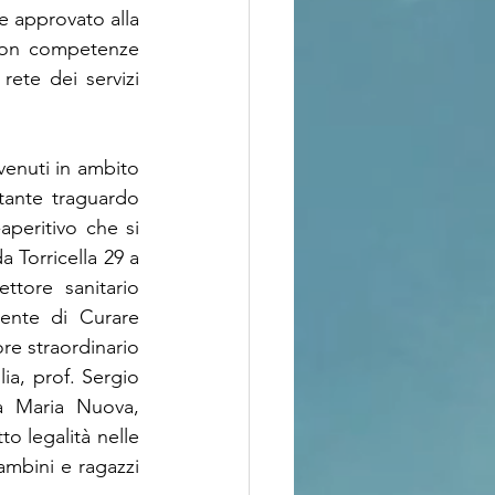
e approvato alla 
 con competenze 
rete dei servizi 
enuti in ambito 
tante traguardo 
aperitivo che si 
Torricella 29 a 
tore sanitario 
ente di Curare 
e straordinario 
a, prof. Sergio 
ta Maria Nuova, 
o legalità nelle 
mbini e ragazzi 