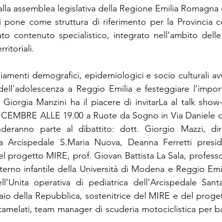
alla assemblea legislativa della Regione Emilia Romagna 
si pone come struttura di riferimento per la Provincia
to contenuto specialistico, integrato nell’ambito delle 
ritoriali.
iamenti demografici, epidemiologici e socio culturali avv
dell’adolescenza a Reggio Emilia e festeggiare l’impor
Giorgia Manzini ha il piacere di invitarLa al talk show-
ICEMBRE ALLE 19.00 a Ruote da Sogno in Via Daniele da 
deranno parte al dibattito: dott. Giorgio Mazzi, diret
a Arcispedale S.Maria Nuova, Deanna Ferretti presid
l progetto MIRE, prof. Giovan Battista La Sala, professor
erno infantile della Università di Modena e Reggio Emili
ell’Unita operativa di pediatrica dell’Arcispedale San
io della Repubblica, sostenitrice del MIRE e del progett
melati, team manager di scuderia motociclistica per ba