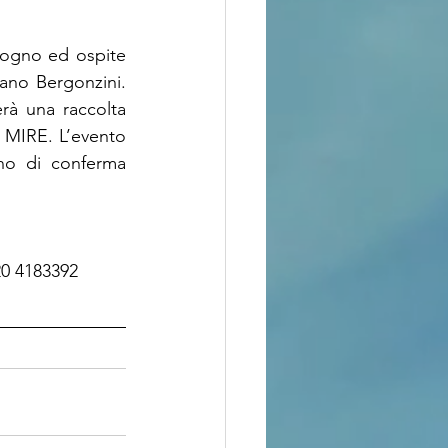
Sogno ed ospite 
fano Bergonzini. 
rà una raccolta 
 MIRE. L’evento 
no di conferma 
20 4183392