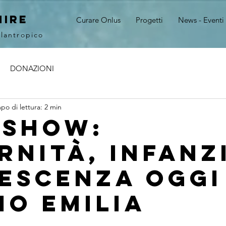
MIRE
Curare Onlus
Progetti
News - Eventi
ilantropico
DONAZIONI
po di lettura: 2 min
 show:
rnità, infanz
escenza oggi
io Emilia