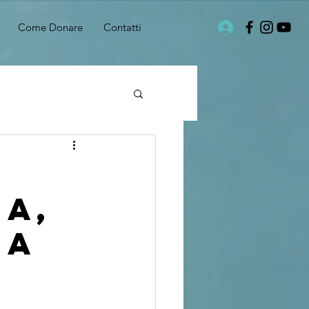
Come Donare
Contatti
ia,
 a