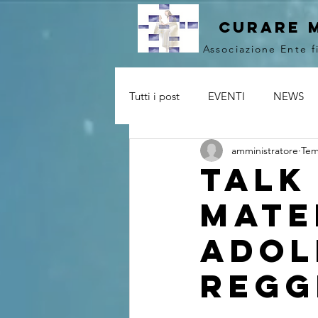
curare 
Associazione Ente f
Tutti i post
EVENTI
NEWS
amministratore
Tem
Talk
mate
adol
Regg