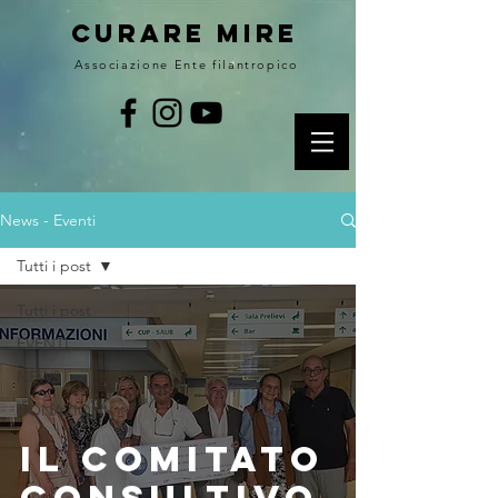
curare MIRE
Associazione Ente filantropico
News - Eventi
Tutti i post
Tutti i post
EVENTI
NEWS
DONAZIONI
il Comitato