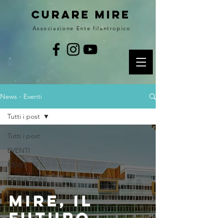
curare MIRE
Associazione Ente filantropico
News - Eventi
Tutti i post
Tutti i post
EVENTI
NEWS
DONAZIONI
MIRE, il