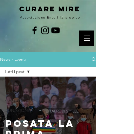
curare MIRE
Associazione Ente filantropico
News - Eventi
Tutti i post
Tutti i post
EVENTI
NEWS
DONAZIONI
posata la