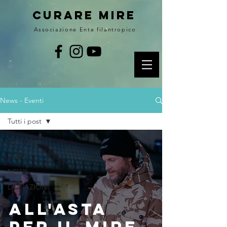
curare MIRE
Associazione Ente filantropico
News - Eventi
Tutti i post
Tutti i post
EVENTI
NEWS
DONAZIONI
All'asta