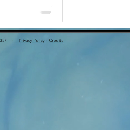
SERIAL...
340357 -
Privacy Policy
-
Credits