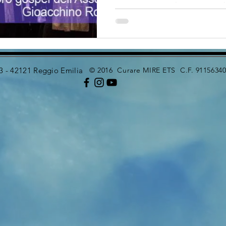
quest'anno con il Coro Gospel 
 3 - 42121 Reggio Emilia
© 2016 Curare MIRE ETS C.F. 91156