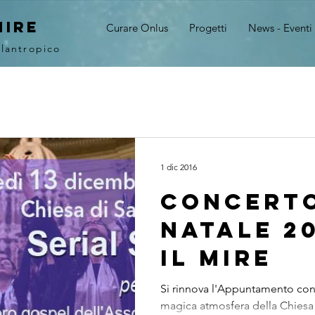
MIRE
Curare Onlus
Progetti
News - Eventi
ilantropico
1 dic 2016
CONCERTO
NATALE 20
IL MIRE
Si rinnova l'Appuntamento con
magica atmosfera della Chiesa 