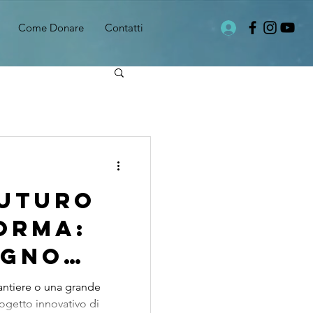
Come Donare
Contatti
futuro
orma:
egno
 su un
cantiere o una grande
rogetto innovativo di
o