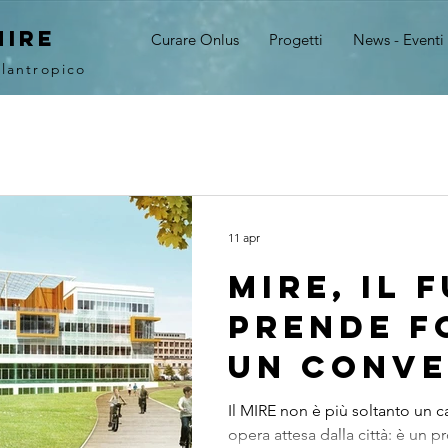
MIRE
Curare Onlus
Progetti
News - Eventi
ilantropico
11 apr
MIRE, il 
prende f
un conv
pubblico
Il MIRE non è più soltanto un 
opera attesa dalla città: è un p
progett