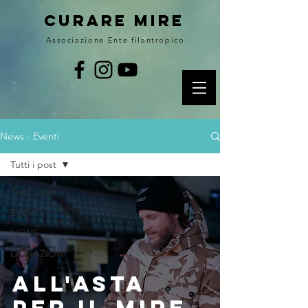
curare MIRE
Associazione Ente filantropico
News - Eventi
Tutti i post
Tutti i post
EVENTI
NEWS
DONAZIONI
All'asta