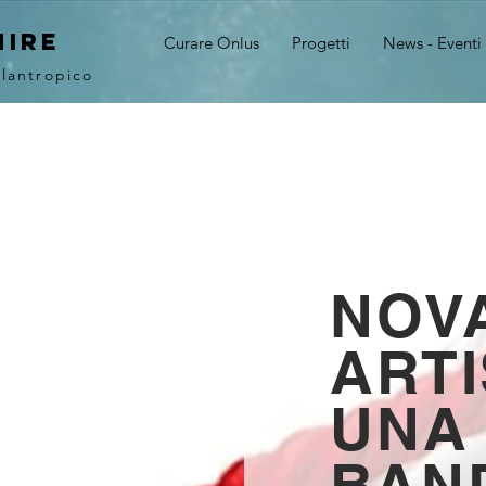
MIRE
Curare Onlus
Progetti
News - Eventi
ilantropico
NOV
ARTI
UNA
BAN