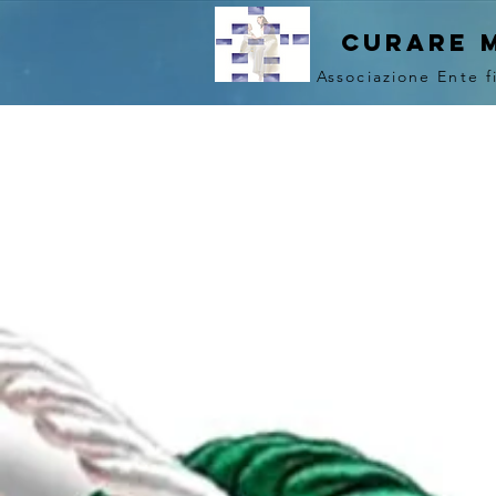
curare 
Associazione Ente f