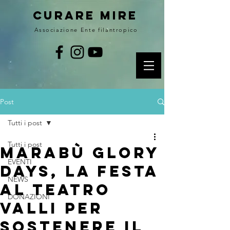
curare MIRE
Associazione Ente filantropico
Post
Tutti i post
Tutti i post
Marabù Glory
EVENTI
Days, la festa
NEWS
al teatro
DONAZIONI
Valli per
sostenere il