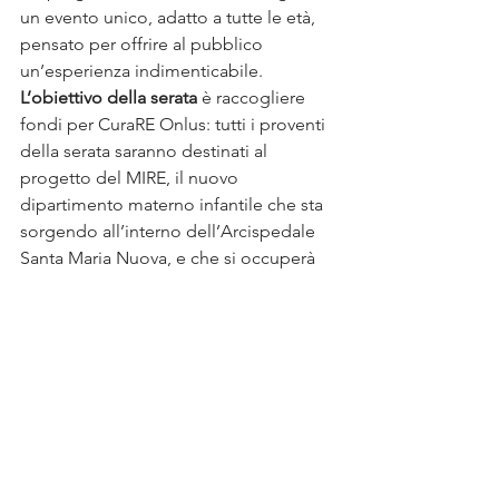
un evento unico, adatto a tutte le età, 
pensato per offrire al pubblico 
un’esperienza indimenticabile.
L’obiettivo della serata
 è raccogliere 
fondi per CuraRE Onlus: tutti i proventi 
della serata saranno destinati al 
progetto del MIRE, il nuovo 
dipartimento materno infantile che sta 
sorgendo all’interno dell’Arcispedale 
Santa Maria Nuova, e che si occuperà 
della salute della donna e del bambino.
La prevendita è già iniziata e i posti in 
platea sono ormai esauriti: rimangono 
disponibili alcuni palchi e posti nel 
loggione. I biglietti possono essere 
acquistati alla biglietteria del Teatro 
Valli (per informazioni tel. 0522-458811 
oppure via e-mail a 