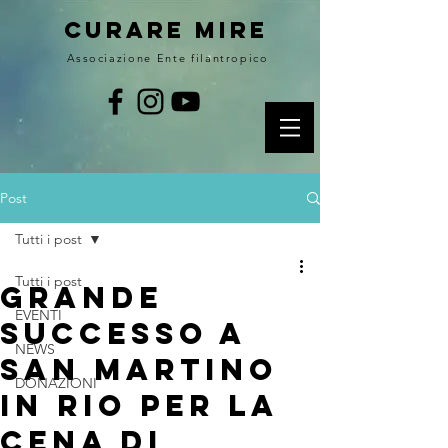
curare MIRE
Associazione Ente filantropico
Post
Tutti i post
Tutti i post
Grande
EVENTI
successo a
NEWS
San Martino
DONAZIONI
in Rio per la
cena di