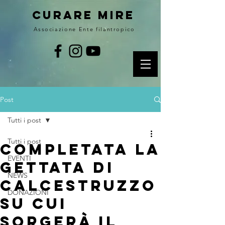
curare MIRE
Associazione Ente filantropico
Post
Tutti i post
Tutti i post
completata la
EVENTI
gettata di
NEWS
calcestruzzo
DONAZIONI
su cui
sorgerà il