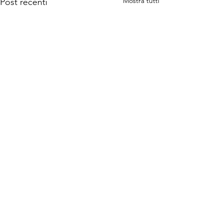
Mostra tutti
Post recenti
Commenti