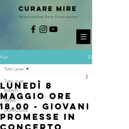
curare MIRE
Associazione Ente filantropico
Post
Tutti i post
Tutti i post
Lunedì 8
EVENTI
maggio ore
NEWS
18.00 - GIOVANI
DONAZIONI
PROMESSE in
concerto